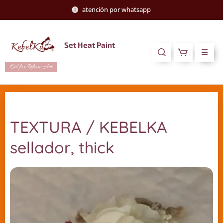
atención por whatsapp
Set Heat Paint
Oil for Reborn Art
TEXTURA / KEBELKA
sellador, thick