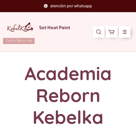
atención por whatsapp
Set Heat Paint
Oil for Reborn Art
Academia
Reborn
Kebelka
Morón de