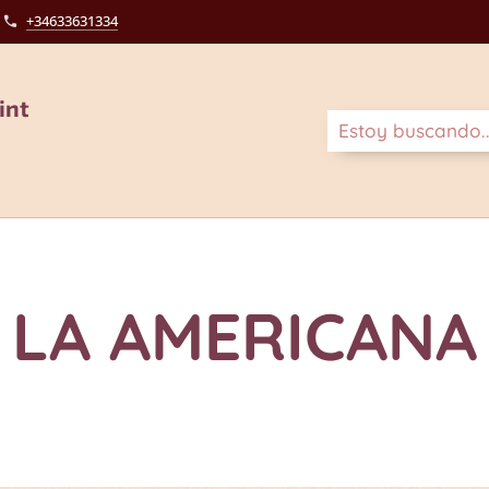
+34633631334
int
LA AMERICANA