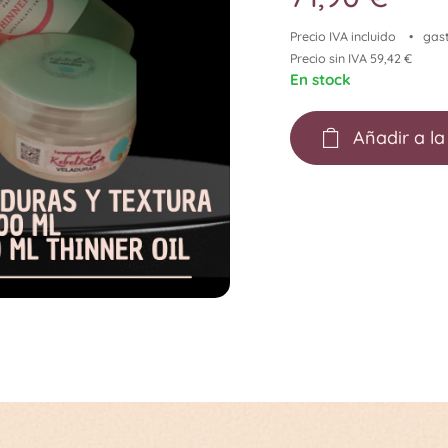
Precio IVA incluido
gast
Precio sin IVA 59,42 €
En stock
Añadir a la