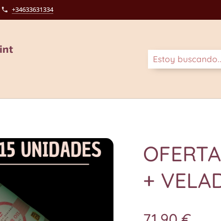
+34633631334
int
OFERTA
+ VELA
71,90
€