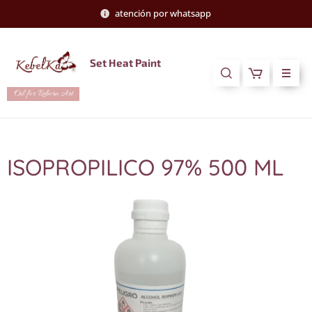
atención por whatsapp
Set Heat Paint
Oil for Reborn Art
ISOPROPILICO 97% 500 ML