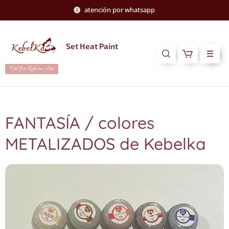
atención por whatsapp
Set Heat Paint
Oil for Reborn Art
FANTASÍA / colores
METALIZADOS de Kebelka