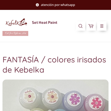
atención por whatsapp
Set Heat Paint
Oil for Reborn Art
FANTASÍA / colores irisados
de Kebelka