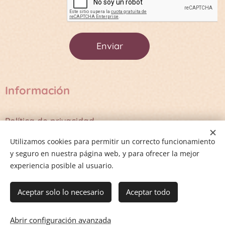
Enviar
Información
Política de privacidad
Términos y Condiciones
Utilizamos cookies para permitir un correcto funcionamiento
y seguro en nuestra página web, y para ofrecer la mejor
experiencia posible al usuario.
Cookies
Aceptar solo lo necesario
Aceptar todo
Añadir a la cesta
Abrir configuración avanzada