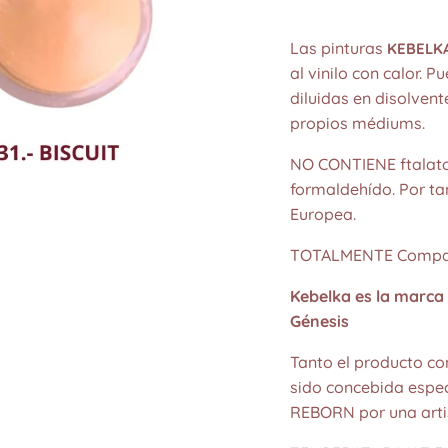
Las pinturas
KEBELK
al vinilo con calor. P
diluidas en disolvente
propios médiums.
NO CONTIENE ftalato
formaldehído. Por ta
Europea.
TOTALMENTE Compati
Kebelka es la marca 
Génesis
Tanto el producto co
sido concebida espe
REBORN por una artis