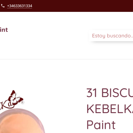
+34633631334
int
31 BISC
KEBELKA
Paint