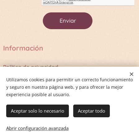
Enviar
Información
Política de privacidad
Términos y Condiciones
Utilizamos cookies para permitir un correcto funcionamiento
y seguro en nuestra página web, y para ofrecer la mejor
experiencia posible al usuario.
Cookies
Aceptar solo lo necesario
Aceptar todo
Añadir a la cesta
Abrir configuración avanzada