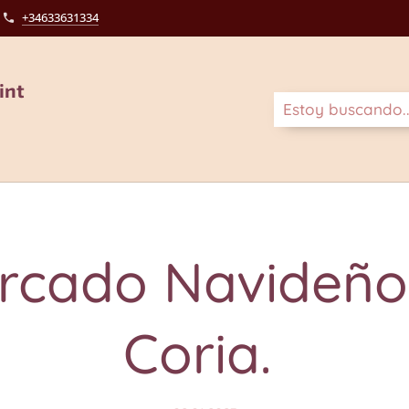
+34633631334
int
rcado Navideño
Coria.