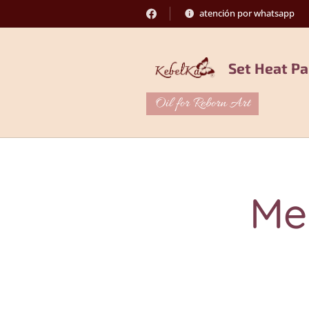
atención por whatsapp
Set Heat Pa
Oil for Reborn Art
Me