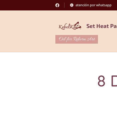
atención por whatsapp
Set Heat Pa
Oil for Reborn Art
8 