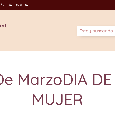
+34633631334
int
De MarzoDIA DE
MUJER